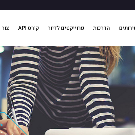
רותים
הדרכות
פרוייקטים לדיור
קורס API
צור 