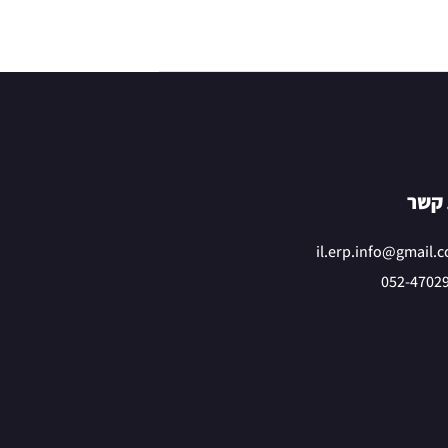
 קשר
il.erp.info@gmail.
052-4702