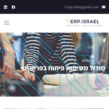
il.erp.info@gmail.com
בית
/
פיתוחים
מודול משימות פיתוח בפריוריטי​